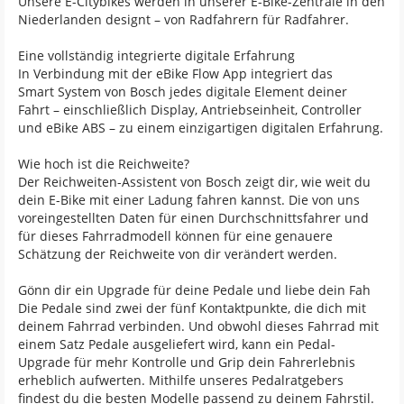
Unsere E-Citybikes werden in unserer E-Bike-Zentrale in den
Niederlanden designt – von Radfahrern für Radfahrer.
Eine vollständig integrierte digitale Erfahrung
In Verbindung mit der eBike Flow App integriert das
Smart System von Bosch jedes digitale Element deiner
Fahrt – einschließlich Display, Antriebseinheit, Controller
und eBike ABS – zu einem einzigartigen digitalen Erfahrung.
Wie hoch ist die Reichweite?
Der Reichweiten-Assistent von Bosch zeigt dir, wie weit du
dein E-Bike mit einer Ladung fahren kannst. Die von uns
voreingestellten Daten für einen Durchschnittsfahrer und
für dieses Fahrradmodell können für eine genauere
Schätzung der Reichweite von dir verändert werden.
Gönn dir ein Upgrade für deine Pedale und liebe dein Fah
Die Pedale sind zwei der fünf Kontaktpunkte, die dich mit
deinem Fahrrad verbinden. Und obwohl dieses Fahrrad mit
einem Satz Pedale ausgeliefert wird, kann ein Pedal-
Upgrade für mehr Kontrolle und Grip dein Fahrerlebnis
erheblich aufwerten. Mithilfe unseres Pedalratgebers
findest du die besten Modelle passend zu deinem Fahrstil.