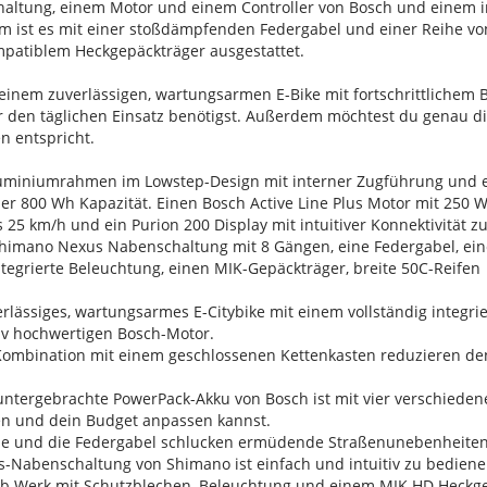
tung, einem Motor und einem Controller von Bosch und einem im
m ist es mit einer stoßdämpfenden Federgabel und einer Reihe von
patiblem Heckgepäckträger ausgestattet.
inem zuverlässigen, wartungsarmen E-Bike mit fortschrittlichem B
ür den täglichen Einsatz benötigst. Außerdem möchtest du genau d
 entspricht.
uminiumrahmen im Lowstep-Design mit interner Zugführung und ei
der 800 Wh Kapazität. Einen Bosch Active Line Plus Motor mit 25
 25 km/h und ein Purion 200 Display mit intuitiver Konnektivität 
himano Nexus Nabenschaltung mit 8 Gängen, eine Federgabel, eine 
tegrierte Beleuchtung, einen MIK-Gepäckträger, breite 50C-Reifen
verlässiges, wartungsarmes E-Citybike mit einem vollständig integri
tiv hochwertigen Bosch-Motor.
 Kombination mit einem geschlossenen Kettenkasten reduzieren 
ntergebrachte PowerPack-Akku von Bosch ist mit vier verschiedenen
n und dein Budget anpassen kannst.
ütze und die Federgabel schlucken ermüdende Straßenunebenheite
-Nabenschaltung von Shimano ist einfach und intuitiv zu bedienen
s ab Werk mit Schutzblechen, Beleuchtung und einem MIK HD Heckg