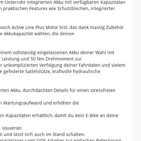
 Unterrohr integrierten Akku mit verfügbaren Kapazitäten
 praktischen Features wie Schutzblechen, integrierter
osch Active Line Plus Motor bist, das dank massig Zubehör
ie Akkukapazität wählen, die deinen
nem vollständig eingelassenen Akku deiner Wahl mit
0 W Leistung und 50 Nm Drehmoment zur
zur unkomplizierten Verfolgung deiner Fahrdaten und vielem
gefederte Sattelstütze, kraftvolle hydraulische
erten Akku, durchdachten Details für einen stressfreien
den Wartungsaufwand und erhöhen die
 Kapazitäten erhältlich, damit du dein E-Bike an deine
n souverän.
 und lässt sich auch im Stand schalten.
epäckträger samt SIDE Adapter zur einfachen Befestigung