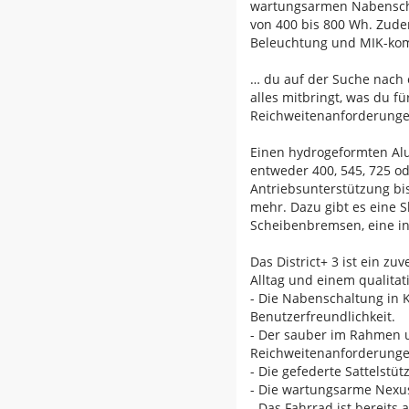
wartungsarmen Nabenschal
von 400 bis 800 Wh. Zude
Beleuchtung und MIK-kom
… du auf der Suche nach e
alles mitbringt, was du f
Reichweitenanforderungen
Einen hydrogeformten Al
entweder 400, 545, 725 o
Antriebsunterstützung bis
mehr. Dazu gibt es eine S
Scheibenbremsen, eine in
Das District+ 3 ist ein zu
Alltag und einem qualita
- Die Nabenschaltung in
Benutzerfreundlichkeit.
- Der sauber im Rahmen u
Reichweitenanforderunge
- Die gefederte Sattelst
- Die wartungsarme Nexus
- Das Fahrrad ist bereit