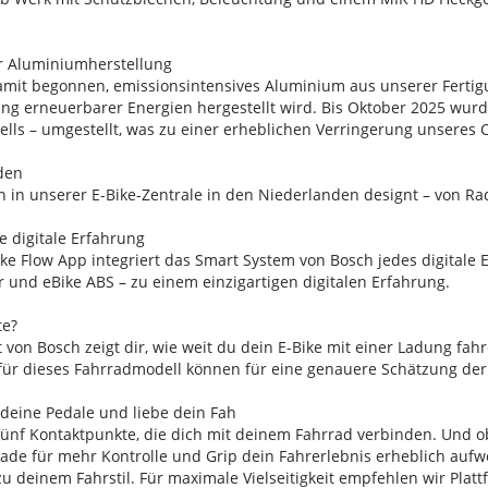
r Aluminiumherstellung
amit begonnen, emissionsintensives Aluminium aus unserer Fert
ng erneuerbarer Energien hergestellt wird. Bis Oktober 2025 wurd
ells – umgestellt, was zu einer erheblichen Verringerung unseres
den
 in unserer E-Bike-Zentrale in den Niederlanden designt – von Ra
te digitale Erfahrung
ke Flow App integriert das Smart System von Bosch jedes digitale E
er und eBike ABS – zu einem einzigartigen digitalen Erfahrung.
te?
 von Bosch zeigt dir, wie weit du dein E-Bike mit einer Ladung fah
für dieses Fahrradmodell können für eine genauere Schätzung der
 deine Pedale und liebe dein Fah
fünf Kontaktpunkte, die dich mit deinem Fahrrad verbinden. Und o
ade für mehr Kontrolle und Grip dein Fahrerlebnis erheblich aufwe
 deinem Fahrstil. Für maximale Vielseitigkeit empfehlen wir Plat