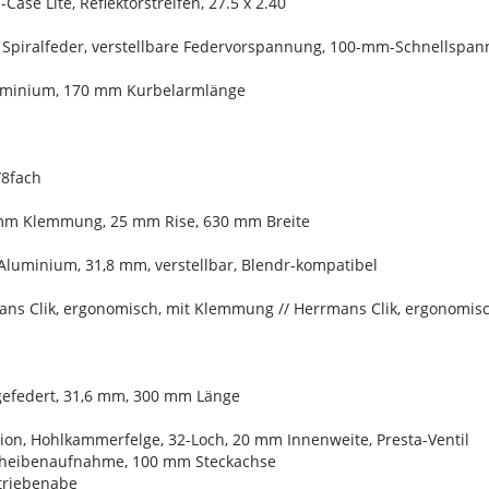
Case Lite, Reflektorstreifen, 27.5 x 2.40
 Spiralfeder, verstellbare Federvorspannung, 100-mm-Schnellspa
luminium, 170 mm Kurbelarmlänge
/8fach
 mm Klemmung, 25 mm Rise, 630 mm Breite
Aluminium, 31,8 mm, verstellbar, Blendr-kompatibel
ans Clik, ergonomisch, mit Klemmung // Herrmans Clik, ergonomi
 gefedert, 31,6 mm, 300 mm Länge
ion, Hohlkammerfelge, 32-Loch, 20 mm Innenweite, Presta-Ventil
cheibenaufnahme, 100 mm Steckachse
triebenabe