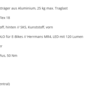
träger aus Aluminium, 25 kg max. Traglast
Flex 18
ff, hinten // SKS, Kunststoff, vorn
OLO für E-Bikes // Herrmans MR4, LED mit 120 Lumen
er
Plus, 50 Nm
entral)