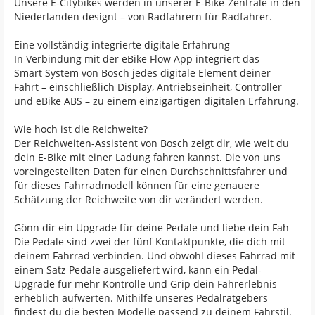
Unsere E-Citybikes werden in unserer E-Bike-Zentrale in den
Niederlanden designt – von Radfahrern für Radfahrer.
Eine vollständig integrierte digitale Erfahrung
In Verbindung mit der eBike Flow App integriert das
Smart System von Bosch jedes digitale Element deiner
Fahrt – einschließlich Display, Antriebseinheit, Controller
und eBike ABS – zu einem einzigartigen digitalen Erfahrung.
Wie hoch ist die Reichweite?
Der Reichweiten-Assistent von Bosch zeigt dir, wie weit du
dein E-Bike mit einer Ladung fahren kannst. Die von uns
voreingestellten Daten für einen Durchschnittsfahrer und
für dieses Fahrradmodell können für eine genauere
Schätzung der Reichweite von dir verändert werden.
Gönn dir ein Upgrade für deine Pedale und liebe dein Fah
Die Pedale sind zwei der fünf Kontaktpunkte, die dich mit
deinem Fahrrad verbinden. Und obwohl dieses Fahrrad mit
einem Satz Pedale ausgeliefert wird, kann ein Pedal-
Upgrade für mehr Kontrolle und Grip dein Fahrerlebnis
erheblich aufwerten. Mithilfe unseres Pedalratgebers
findest du die besten Modelle passend zu deinem Fahrstil.