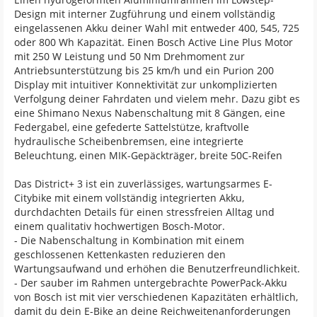
Design mit interner Zugführung und einem vollständig
eingelassenen Akku deiner Wahl mit entweder 400, 545, 725
oder 800 Wh Kapazität. Einen Bosch Active Line Plus Motor
mit 250 W Leistung und 50 Nm Drehmoment zur
Antriebsunterstützung bis 25 km/h und ein Purion 200
Display mit intuitiver Konnektivität zur unkomplizierten
Verfolgung deiner Fahrdaten und vielem mehr. Dazu gibt es
eine Shimano Nexus Nabenschaltung mit 8 Gängen, eine
Federgabel, eine gefederte Sattelstütze, kraftvolle
hydraulische Scheibenbremsen, eine integrierte
Beleuchtung, einen MIK-Gepäckträger, breite 50C-Reifen
Das District+ 3 ist ein zuverlässiges, wartungsarmes E-
Citybike mit einem vollständig integrierten Akku,
durchdachten Details für einen stressfreien Alltag und
einem qualitativ hochwertigen Bosch-Motor.
- Die Nabenschaltung in Kombination mit einem
geschlossenen Kettenkasten reduzieren den
Wartungsaufwand und erhöhen die Benutzerfreundlichkeit.
- Der sauber im Rahmen untergebrachte PowerPack-Akku
von Bosch ist mit vier verschiedenen Kapazitäten erhältlich,
damit du dein E-Bike an deine Reichweitenanforderungen