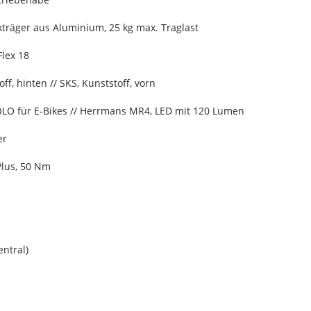
träger aus Aluminium, 25 kg max. Traglast
Flex 18
ff, hinten // SKS, Kunststoff, vorn
OLO für E-Bikes // Herrmans MR4, LED mit 120 Lumen
er
Plus, 50 Nm
entral)