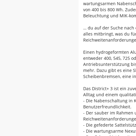
wartungsarmen Nabenschal
von 400 bis 800 Wh. Zude
Beleuchtung und MIK-kom
… du auf der Suche nach e
alles mitbringt, was du f
Reichweitenanforderungen
Einen hydrogeformten Al
entweder 400, 545, 725 o
Antriebsunterstützung bis
mehr. Dazu gibt es eine S
Scheibenbremsen, eine in
Das District+ 3 ist ein zu
Alltag und einem qualita
- Die Nabenschaltung in
Benutzerfreundlichkeit.
- Der sauber im Rahmen u
Reichweitenanforderunge
- Die gefederte Sattelst
- Die wartungsarme Nexus