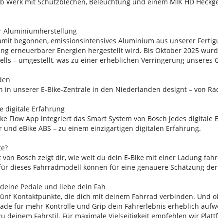
s ab Werk mit Schutzblechen, Beleuchtung und einem MIK HD Heckg
r Aluminiumherstellung
amit begonnen, emissionsintensives Aluminium aus unserer Fert
ng erneuerbarer Energien hergestellt wird. Bis Oktober 2025 wurd
ells – umgestellt, was zu einer erheblichen Verringerung unseres
den
 in unserer E-Bike-Zentrale in den Niederlanden designt – von Ra
te digitale Erfahrung
ke Flow App integriert das Smart System von Bosch jedes digitale E
er und eBike ABS – zu einem einzigartigen digitalen Erfahrung.
te?
 von Bosch zeigt dir, wie weit du dein E-Bike mit einer Ladung fah
für dieses Fahrradmodell können für eine genauere Schätzung der
 deine Pedale und liebe dein Fah
fünf Kontaktpunkte, die dich mit deinem Fahrrad verbinden. Und o
ade für mehr Kontrolle und Grip dein Fahrerlebnis erheblich aufwe
 deinem Fahrstil. Für maximale Vielseitigkeit empfehlen wir Plat