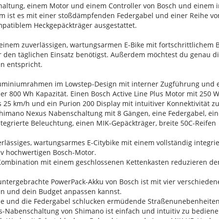
tung, einem Motor und einem Controller von Bosch und einem im
m ist es mit einer stoßdämpfenden Federgabel und einer Reihe von
patiblem Heckgepäckträger ausgestattet.
inem zuverlässigen, wartungsarmen E-Bike mit fortschrittlichem B
ür den täglichen Einsatz benötigst. Außerdem möchtest du genau d
 entspricht.
uminiumrahmen im Lowstep-Design mit interner Zugführung und ei
der 800 Wh Kapazität. Einen Bosch Active Line Plus Motor mit 25
 25 km/h und ein Purion 200 Display mit intuitiver Konnektivität 
himano Nexus Nabenschaltung mit 8 Gängen, eine Federgabel, eine 
tegrierte Beleuchtung, einen MIK-Gepäckträger, breite 50C-Reifen
verlässiges, wartungsarmes E-Citybike mit einem vollständig integri
tiv hochwertigen Bosch-Motor.
 Kombination mit einem geschlossenen Kettenkasten reduzieren 
ntergebrachte PowerPack-Akku von Bosch ist mit vier verschiedenen
n und dein Budget anpassen kannst.
ütze und die Federgabel schlucken ermüdende Straßenunebenheite
-Nabenschaltung von Shimano ist einfach und intuitiv zu bedienen