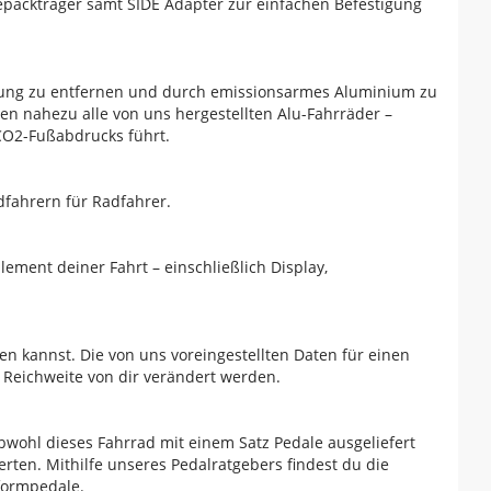
epäckträger samt SIDE Adapter zur einfachen Befestigung
igung zu entfernen und durch emissionsarmes Aluminium zu
en nahezu alle von uns hergestellten Alu-Fahrräder –
 CO2-Fußabdrucks führt.
dfahrern für Radfahrer.
lement deiner Fahrt – einschließlich Display,
ren kannst. Die von uns voreingestellten Daten für einen
 Reichweite von dir verändert werden.
bwohl dieses Fahrrad mit einem Satz Pedale ausgeliefert
rten. Mithilfe unseres Pedalratgebers findest du die
tformpedale.