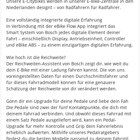
Unsere E-Citybikes werden in unserer E-Bike-Zentrale in den
Niederlanden designt – von Radfahrern für Radfahrer.
Eine vollständig integrierte digitale Erfahrung
In Verbindung mit der eBike Flow App integriert das
Smart System von Bosch jedes digitale Element deiner
Fahrt – einschließlich Display, Antriebseinheit, Controller
und eBike ABS – zu einem einzigartigen digitalen Erfahrung.
Wie hoch ist die Reichweite?
Der Reichweiten-Assistent von Bosch zeigt dir, wie weit du
dein E-Bike mit einer Ladung fahren kannst. Die von uns
voreingestellten Daten für einen Durchschnittsfahrer und
für dieses Fahrradmodell können für eine genauere
Schätzung der Reichweite von dir verändert werden.
Gönn dir ein Upgrade für deine Pedale und liebe dein Fah
Die Pedale sind zwei der fünf Kontaktpunkte, die dich mit
deinem Fahrrad verbinden. Und obwohl dieses Fahrrad mit
einem Satz Pedale ausgeliefert wird, kann ein Pedal-
Upgrade für mehr Kontrolle und Grip dein Fahrerlebnis
erheblich aufwerten. Mithilfe unseres Pedalratgebers
findest du die besten Modelle passend zu deinem Fahrstil.