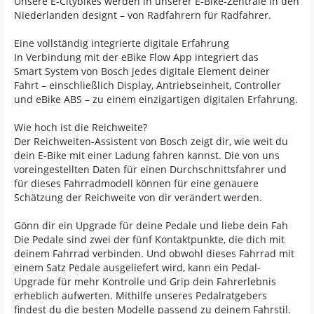
Unsere E-Citybikes werden in unserer E-Bike-Zentrale in den
Niederlanden designt – von Radfahrern für Radfahrer.
Eine vollständig integrierte digitale Erfahrung
In Verbindung mit der eBike Flow App integriert das
Smart System von Bosch jedes digitale Element deiner
Fahrt – einschließlich Display, Antriebseinheit, Controller
und eBike ABS – zu einem einzigartigen digitalen Erfahrung.
Wie hoch ist die Reichweite?
Der Reichweiten-Assistent von Bosch zeigt dir, wie weit du
dein E-Bike mit einer Ladung fahren kannst. Die von uns
voreingestellten Daten für einen Durchschnittsfahrer und
für dieses Fahrradmodell können für eine genauere
Schätzung der Reichweite von dir verändert werden.
Gönn dir ein Upgrade für deine Pedale und liebe dein Fah
Die Pedale sind zwei der fünf Kontaktpunkte, die dich mit
deinem Fahrrad verbinden. Und obwohl dieses Fahrrad mit
einem Satz Pedale ausgeliefert wird, kann ein Pedal-
Upgrade für mehr Kontrolle und Grip dein Fahrerlebnis
erheblich aufwerten. Mithilfe unseres Pedalratgebers
findest du die besten Modelle passend zu deinem Fahrstil.