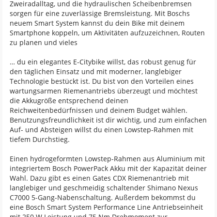
Zweiradalltag, und die hydraulischen Scheibenbremsen
sorgen für eine zuverlässige Bremsleistung. Mit Boschs
neuem Smart System kannst du dein Bike mit deinem
Smartphone koppeln, um Aktivitäten aufzuzeichnen, Routen
zu planen und vieles
… du ein elegantes E-Citybike willst, das robust genug für
den täglichen Einsatz und mit moderner, langlebiger
Technologie bestückt ist. Du bist von den Vorteilen eines
wartungsarmen Riemenantriebs überzeugt und möchtest
die Akkugröße entsprechend deinen
Reichweitenbedürfnissen und deinem Budget wählen.
Benutzungsfreundlichkeit ist dir wichtig, und zum einfachen
Auf- und Absteigen willst du einen Lowstep-Rahmen mit
tiefem Durchstieg.
Einen hydrogeformten Lowstep-Rahmen aus Aluminium mit
integriertem Bosch PowerPack Akku mit der Kapazität deiner
Wahl. Dazu gibt es einen Gates CDX Riemenantrieb mit
langlebiger und geschmeidig schaltender Shimano Nexus
C7000 5-Gang-Nabenschaltung. Außerdem bekommst du
eine Bosch Smart System Performance Line Antriebseinheit
mit 250 W Leistung und 75 Nm Drehmoment zur