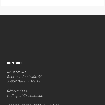
KONTAKT
RADI-SPORT
Roermonderstraße 88
52353 Düren - Merken
02421/84114
radi-sport@t-online.de
Montag-Freitag 9:00 - 12:00 Uhr