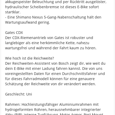
akkugespeister Beleuchtung und per Rücktritt ausgelöster,
hydraulischer Scheibenbremse ist dieses E-Bike sofort
startklar.
- Eine Shimano Nexus 5-Gang-Nabenschaltung hält den
Wartungsaufwand gering.
Gates CDX
Der CDX-Riemenantrieb von Gates ist robuster und
langlebiger als eine herkömmliche Kette, nahezu
wartungsfrei und während der Fahrt kaum zu hören.
Wie hoch ist die Reichweite?
Der Reichweiten-Assistent von Bosch zeigt dir, wie weit du
dein E-Bike mit einer Ladung fahren kannst. Die von uns
voreingestellten Daten für einen Durchschnittsfahrer und
für dieses Fahrradmodell können für eine genauere
Schätzung der Reichweite von dir verändert werden.
Geschlecht: Uni
Rahmen: Hochleistungsfähiger Aluminiumrahmen mit
hydrogeformten Rohren, herausnehmbarer integrierter
Akku (RIB), interne Zugführung, Motor Armor, Post Mount-