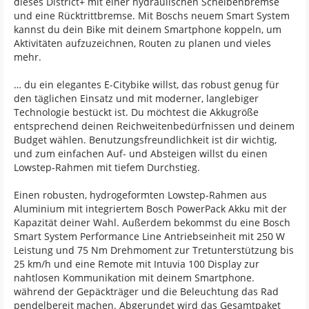
dieses District+ mit einer hydraulischen Scheibenbremse
und eine Rücktrittbremse. Mit Boschs neuem Smart System
kannst du dein Bike mit deinem Smartphone koppeln, um
Aktivitäten aufzuzeichnen, Routen zu planen und vieles
mehr.
… du ein elegantes E-Citybike willst, das robust genug für
den täglichen Einsatz und mit moderner, langlebiger
Technologie bestückt ist. Du möchtest die Akkugröße
entsprechend deinen Reichweitenbedürfnissen und deinem
Budget wählen. Benutzungsfreundlichkeit ist dir wichtig,
und zum einfachen Auf- und Absteigen willst du einen
Lowstep-Rahmen mit tiefem Durchstieg.
Einen robusten, hydrogeformten Lowstep-Rahmen aus
Aluminium mit integriertem Bosch PowerPack Akku mit der
Kapazität deiner Wahl. Außerdem bekommst du eine Bosch
Smart System Performance Line Antriebseinheit mit 250 W
Leistung und 75 Nm Drehmoment zur Tretunterstützung bis
25 km/h und eine Remote mit Intuvia 100 Display zur
nahtlosen Kommunikation mit deinem Smartphone.
während der Gepäckträger und die Beleuchtung das Rad
pendelbereit machen. Abgerundet wird das Gesamtpaket