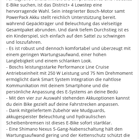
E-Bike suchen, ist das District+ 4 Lowstep eine
hervorragende Wahl. Sein integrierter Bosch-Motor samt
PowerPack Akku stellt reichlich Unterstützung bereit.
während Gepäckträger und Beleuchtung das vielseitige
Gesamtpaket abrunden. Und dank tiefem Durchstieg ist es
ein Kinderspiel, sich einfach auf den Sattel zu schwingen
und loszufahren.
- Es ist robust und dennoch komfortabel und überzeugt mit
einem geringen Wartungsaufwand, einer hohen
Langlebigkeit und einem schlanken Look.
- Boschs leistungsstarke Performance Line Cruise
Antriebseinheit mit 250 W Leistung und 75 Nm Drehmoment
ermöglicht dank Smart System Integration die nahtlose
Kommunikation mit deinem Smartphone und die
persönliche Anpassung des E-Systems an deine Bedü
- Mit den vier zur Auswahl stehenden Akkuoptionen kannst
du dein Bike gezielt auf deine Fahrstrecken anpassen.
- Dank mitgeliefertem Zubehör wie Mudguards,
akkugespeister Beleuchtung und hydraulischen
Scheibenbremsen ist dieses E-Bike sofort startklar.
- Eine Shimano Nexus 5-Gang-Nabenschaltung hält den
Wartungsaufwand gering und der Kettenschutz schützt die