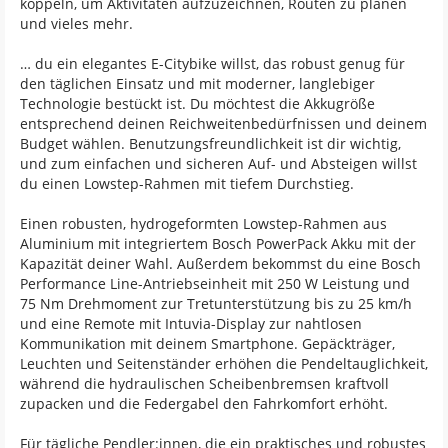
koppeln, um Aktivitäten aufzuzeichnen, Routen zu planen
und vieles mehr.
… du ein elegantes E-Citybike willst, das robust genug für
den täglichen Einsatz und mit moderner, langlebiger
Technologie bestückt ist. Du möchtest die Akkugröße
entsprechend deinen Reichweitenbedürfnissen und deinem
Budget wählen. Benutzungsfreundlichkeit ist dir wichtig,
und zum einfachen und sicheren Auf- und Absteigen willst
du einen Lowstep-Rahmen mit tiefem Durchstieg.
Einen robusten, hydrogeformten Lowstep-Rahmen aus
Aluminium mit integriertem Bosch PowerPack Akku mit der
Kapazität deiner Wahl. Außerdem bekommst du eine Bosch
Performance Line-Antriebseinheit mit 250 W Leistung und
75 Nm Drehmoment zur Tretunterstützung bis zu 25 km/h
und eine Remote mit Intuvia-Display zur nahtlosen
Kommunikation mit deinem Smartphone. Gepäckträger,
Leuchten und Seitenständer erhöhen die Pendeltauglichkeit,
während die hydraulischen Scheibenbremsen kraftvoll
zupacken und die Federgabel den Fahrkomfort erhöht.
Für tägliche Pendler:innen, die ein praktisches und robustes