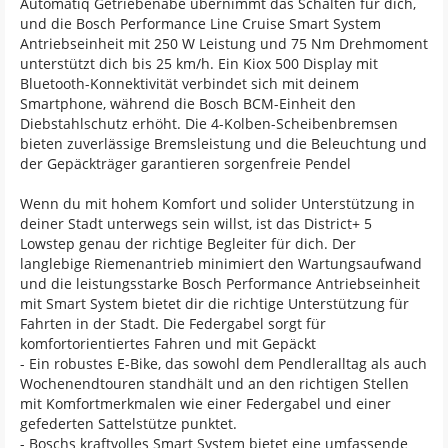
Automatiq Getriebenabe übernimmt das Schalten für dich,
und die Bosch Performance Line Cruise Smart System
Antriebseinheit mit 250 W Leistung und 75 Nm Drehmoment
unterstützt dich bis 25 km/h. Ein Kiox 500 Display mit
Bluetooth-Konnektivität verbindet sich mit deinem
Smartphone, während die Bosch BCM-Einheit den
Diebstahlschutz erhöht. Die 4-Kolben-Scheibenbremsen
bieten zuverlässige Bremsleistung und die Beleuchtung und
der Gepäckträger garantieren sorgenfreie Pendel
Wenn du mit hohem Komfort und solider Unterstützung in
deiner Stadt unterwegs sein willst, ist das District+ 5
Lowstep genau der richtige Begleiter für dich. Der
langlebige Riemenantrieb minimiert den Wartungsaufwand
und die leistungsstarke Bosch Performance Antriebseinheit
mit Smart System bietet dir die richtige Unterstützung für
Fahrten in der Stadt. Die Federgabel sorgt für
komfortorientiertes Fahren und mit Gepäckt
- Ein robustes E-Bike, das sowohl dem Pendleralltag als auch
Wochenendtouren standhält und an den richtigen Stellen
mit Komfortmerkmalen wie einer Federgabel und einer
gefederten Sattelstütze punktet.
- Boschs kraftvolles Smart System bietet eine umfassende