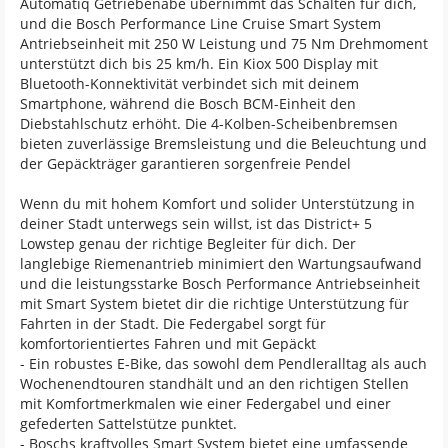
Automatiq Getriebenabe übernimmt das Schalten für dich,
und die Bosch Performance Line Cruise Smart System
Antriebseinheit mit 250 W Leistung und 75 Nm Drehmoment
unterstützt dich bis 25 km/h. Ein Kiox 500 Display mit
Bluetooth-Konnektivität verbindet sich mit deinem
Smartphone, während die Bosch BCM-Einheit den
Diebstahlschutz erhöht. Die 4-Kolben-Scheibenbremsen
bieten zuverlässige Bremsleistung und die Beleuchtung und
der Gepäckträger garantieren sorgenfreie Pendel
Wenn du mit hohem Komfort und solider Unterstützung in
deiner Stadt unterwegs sein willst, ist das District+ 5
Lowstep genau der richtige Begleiter für dich. Der
langlebige Riemenantrieb minimiert den Wartungsaufwand
und die leistungsstarke Bosch Performance Antriebseinheit
mit Smart System bietet dir die richtige Unterstützung für
Fahrten in der Stadt. Die Federgabel sorgt für
komfortorientiertes Fahren und mit Gepäckt
- Ein robustes E-Bike, das sowohl dem Pendleralltag als auch
Wochenendtouren standhält und an den richtigen Stellen
mit Komfortmerkmalen wie einer Federgabel und einer
gefederten Sattelstütze punktet.
- Boschs kraftvolles Smart System bietet eine umfassende