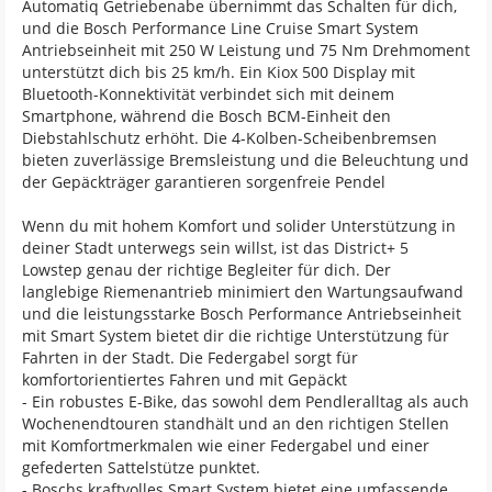
Automatiq Getriebenabe übernimmt das Schalten für dich,
und die Bosch Performance Line Cruise Smart System
Antriebseinheit mit 250 W Leistung und 75 Nm Drehmoment
unterstützt dich bis 25 km/h. Ein Kiox 500 Display mit
Bluetooth-Konnektivität verbindet sich mit deinem
Smartphone, während die Bosch BCM-Einheit den
Diebstahlschutz erhöht. Die 4-Kolben-Scheibenbremsen
bieten zuverlässige Bremsleistung und die Beleuchtung und
der Gepäckträger garantieren sorgenfreie Pendel
Wenn du mit hohem Komfort und solider Unterstützung in
deiner Stadt unterwegs sein willst, ist das District+ 5
Lowstep genau der richtige Begleiter für dich. Der
langlebige Riemenantrieb minimiert den Wartungsaufwand
und die leistungsstarke Bosch Performance Antriebseinheit
mit Smart System bietet dir die richtige Unterstützung für
Fahrten in der Stadt. Die Federgabel sorgt für
komfortorientiertes Fahren und mit Gepäckt
- Ein robustes E-Bike, das sowohl dem Pendleralltag als auch
Wochenendtouren standhält und an den richtigen Stellen
mit Komfortmerkmalen wie einer Federgabel und einer
gefederten Sattelstütze punktet.
- Boschs kraftvolles Smart System bietet eine umfassende