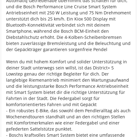
Automatiq Getriebenabe übernimmt das Schalten für dich,
und die Bosch Performance Line Cruise Smart System
Antriebseinheit mit 250 W Leistung und 75 Nm Drehmoment
unterstützt dich bis 25 km/h. Ein Kiox 500 Display mit
Bluetooth-Konnektivität verbindet sich mit deinem
Smartphone, während die Bosch BCM-Einheit den
Diebstahlschutz erhöht. Die 4-Kolben-Scheibenbremsen
bieten zuverlässige Bremsleistung und die Beleuchtung und
der Gepäckträger garantieren sorgenfreie Pendel
Wenn du mit hohem Komfort und solider Unterstützung in
deiner Stadt unterwegs sein willst, ist das District+ 5
Lowstep genau der richtige Begleiter für dich. Der
langlebige Riemenantrieb minimiert den Wartungsaufwand
und die leistungsstarke Bosch Performance Antriebseinheit
mit Smart System bietet dir die richtige Unterstützung für
Fahrten in der Stadt. Die Federgabel sorgt für
komfortorientiertes Fahren und mit Gepäckt
- Ein robustes E-Bike, das sowohl dem Pendleralltag als auch
Wochenendtouren standhält und an den richtigen Stellen
mit Komfortmerkmalen wie einer Federgabel und einer
gefederten Sattelstütze punktet.
- Boschs kraftvolles Smart System bietet eine umfassende