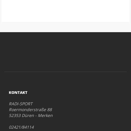
KONTAKT
RADI-SPORT
Roermonderstraße 88
52353 Düren - Merken
02421/84114