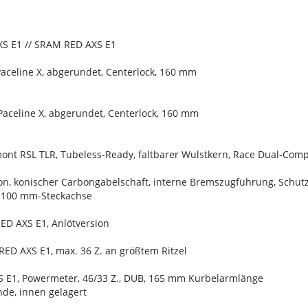
XS E1 // SRAM RED AXS E1
celine X, abgerundet, Centerlock, 160 mm
celine X, abgerundet, Centerlock, 160 mm
ont RSL TLR, Tubeless-Ready, faltbarer Wulstkern, Race Dual-Com
on, konischer Carbongabelschaft, interne Bremszugführung, Schu
x 100 mm-Steckachse
ED AXS E1, Anlötversion
RED AXS E1, max. 36 Z. an größtem Ritzel
 E1, Powermeter, 46/33 Z., DUB, 165 mm Kurbelarmlänge
de, innen gelagert