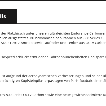
ils
 der Platzhirsch unter unseren ultraleichten Endurance-Carbonre
eilen ausgestattet. Du bekommst einen Rahmen aus 800 Series OC
AXS E1 2x12-Antrieb sowie Laufräder und Lenker aus OCLV Carbon
 IsoSpeed schluckt ermüdende Fahrbahnunebenheiten und spart Gewi
st aufgrund der aerodynamischen Verbesserungen und seiner ultra
berüchtigten Kopfsteinpflasterpassagen von Paris-Roubaix einen S
stes 800 Series OCLV Carbon sowie eine neue gewichtsoptimierte