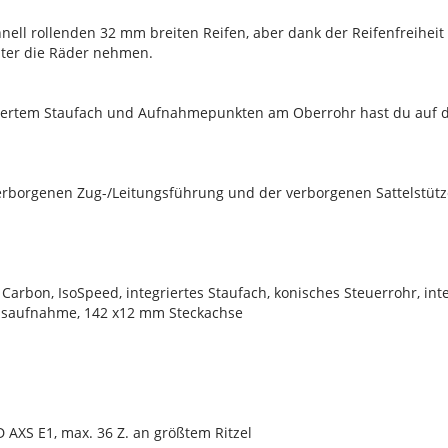
chnell rollenden 32 mm breiten Reifen, aber dank der Reifenfreihei
nter die Räder nehmen.
riertem Staufach und Aufnahmepunkten am Oberrohr hast du auf 
erborgenen Zug-/Leitungsführung und der verborgenen Sattelstü
Carbon, IsoSpeed, integriertes Staufach, konisches Steuerrohr, in
msaufnahme, 142 x12 mm Steckachse
AXS E1, max. 36 Z. an größtem Ritzel