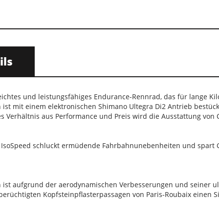
ils
eichtes und leistungsfähiges Endurance-Rennrad, das für lange Kilo
st mit einem elektronischen Shimano Ultegra Di2 Antrieb bestückt
ktes Verhältnis aus Performance und Preis wird die Ausstattung v
 IsoSpeed schluckt ermüdende Fahrbahnunebenheiten und spart Gewi
st aufgrund der aerodynamischen Verbesserungen und seiner ultra
berüchtigten Kopfsteinpflasterpassagen von Paris-Roubaix einen S