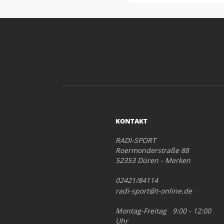
KONTAKT
RADI-SPORT
Roermonderstraße 88
52353 Düren - Merken
02421/84114
radi-sport@t-online.de
Montag-Freitag 9:00 - 12:00
Uhr