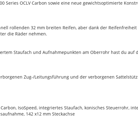
500 Series OCLV Carbon sowie eine neue gewichtsoptimierte Konst
chnell rollenden 32 mm breiten Reifen, aber dank der Reifenfreihei
nter die Räder nehmen.
riertem Staufach und Aufnahmepunkten am Oberrohr hast du auf 
erborgenen Zug-/Leitungsführung und der verborgenen Sattelstü
Carbon, IsoSpeed, integriertes Staufach, konisches Steuerrohr, in
msaufnahme, 142 x12 mm Steckachse