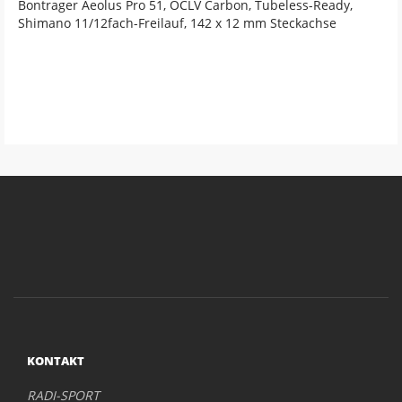
Bontrager Aeolus Pro 51, OCLV Carbon, Tubeless-Ready,
Shimano 11/12fach-Freilauf, 142 x 12 mm Steckachse
KONTAKT
RADI-SPORT