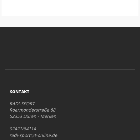
KONTAKT
RADI-SPORT
Roermonderstraße 88
52353 Düren - Merken
02421/84114
radi-sport@t-online.de