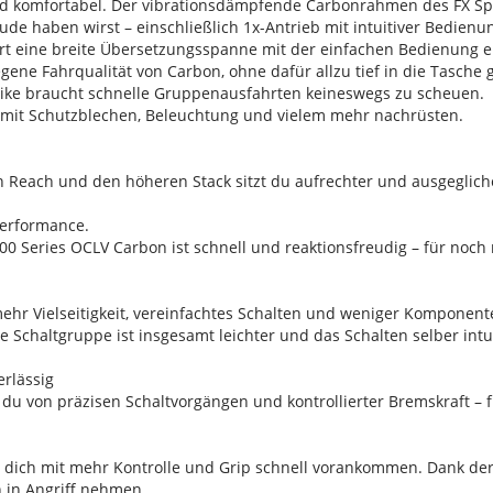
nd komfortabel. Der vibrationsdämpfende Carbonrahmen des FX Sport
de haben wirst – einschließlich 1x-Antrieb mit intuitiver Bedienu
ert eine breite Übersetzungsspanne mit der einfachen Bedienung e
ene Fahrqualität von Carbon, ohne dafür allzu tief in die Tasche 
ssbike braucht schnelle Gruppenausfahrten keineswegs zu scheuen.
os mit Schutzblechen, Beleuchtung und vielem mehr nachrüsten.
 Reach und den höheren Stack sitzt du aufrechter und ausgeglic
Performance.
00 Series OCLV Carbon ist schnell und reaktionsfreudig – für noc
mehr Vielseitigkeit, vereinfachtes Schalten und weniger Komponen
ie Schaltgruppe ist insgesamt leichter und das Schalten selber intuit
erlässig
 du von präzisen Schaltvorgängen und kontrollierter Bremskraft – 
en dich mit mehr Kontrolle und Grip schnell vorankommen. Dank de
n in Angriff nehmen.