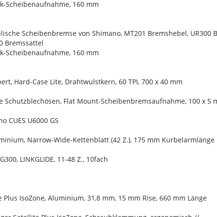
ck-Scheibenaufnahme, 160 mm
lische Scheibenbremse von Shimano, MT201 Bremshebel, UR300 Br
 Bremssattel
ck-Scheibenaufnahme, 160 mm
ert, Hard-Case Lite, Drahtwulstkern, 60 TPI, 700 x 40 mm
ne Schutzblechösen, Flat Mount-Scheibenbremsaufnahme, 100 x 5
ano CUES U6000 GS
uminium, Narrow-Wide-Kettenblatt (42 Z.), 175 mm Kurbelarmlänge
G300, LINKGLIDE, 11-48 Z., 10fach
ite Plus IsoZone, Aluminium, 31,8 mm, 15 mm Rise, 660 mm Länge