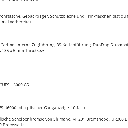
rohrtasche, Gepäckträger, Schutzbleche und Trinkflaschen bist du
imal vorbereitet.
Carbon, interne Zugführung, 3S-Kettenführung, DuoTrap S-kompati
 135 x 5 mm ThruSkew
 CUES U6000 GS
S U6000 mit optischer Ganganzeige, 10-fach
lische Scheibenbremse von Shimano, MT201 Bremshebel, UR300 Br
 Bremssattel