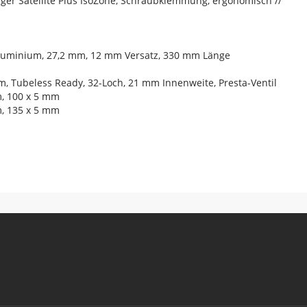
ager Satellite Plus IsoZone, Schraubklemmung, ergonomisch //
 Aluminium, 27,2 mm, 12 mm Versatz, 330 mm Länge
m, Tubeless Ready, 32-Loch, 21 mm Innenweite, Presta-Ventil
, 100 x 5 mm
, 135 x 5 mm