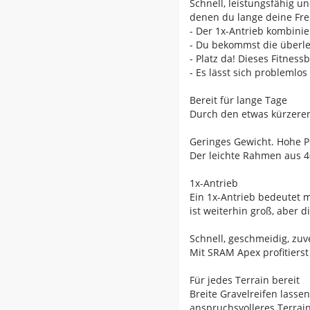
Schnell, leistungsfähig u
denen du lange deine Freu
- Der 1x-Antrieb kombini
- Du bekommst die überleg
- Platz da! Dieses Fitne
- Es lässt sich probleml
Bereit für lange Tage
Durch den etwas kürzeren
Geringes Gewicht. Hohe 
Der leichte Rahmen aus 4
1x-Antrieb
Ein 1x-Antrieb bedeutet 
ist weiterhin groß, aber d
Schnell, geschmeidig, zuv
Mit SRAM Apex profitierst
Für jedes Terrain bereit
Breite Gravelreifen lass
anspruchsvolleres Terrai