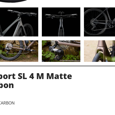
port SL 4 M Matte
bon
 CARBON