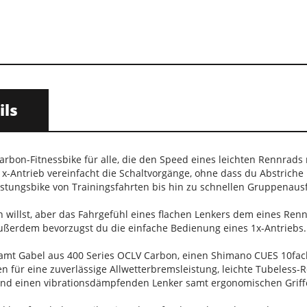
ils
 Carbon-Fitnessbike für alle, die den Speed eines leichten Rennrad
1x-Antrieb vereinfacht die Schaltvorgänge, ohne dass du Abstric
istungsbike von Trainingsfahrten bis hin zu schnellen Gruppenausf
 willst, aber das Fahrgefühl eines flachen Lenkers dem eines Renn
ußerdem bevorzugst du die einfache Bedienung eines 1x-Antriebs.
mt Gabel aus 400 Series OCLV Carbon, einen Shimano CUES 10fach
für eine zuverlässige Allwetterbremsleistung, leichte Tubeless-R
und einen vibrationsdämpfenden Lenker samt ergonomischen Griff