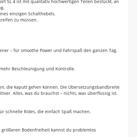
 SL 4 ist mit qualitativ hochwertigen Teilen bestückt, an
ng.
ines einzigen Schalthebels.
greifen zu müssen.
hener – für smoothe Power und Fahrspaß den ganzen Tag.
h mehr Beschleunigung und Kontrolle.
ten, die kaputt gehen können. Die Übersetzungsbandbreite
iver. Alles, was du brauchst – nichts, was überflüssig ist.
für schnelle Rides, die einfach Spaß machen.
r größeren Bodenfreiheit kannst du problemlos