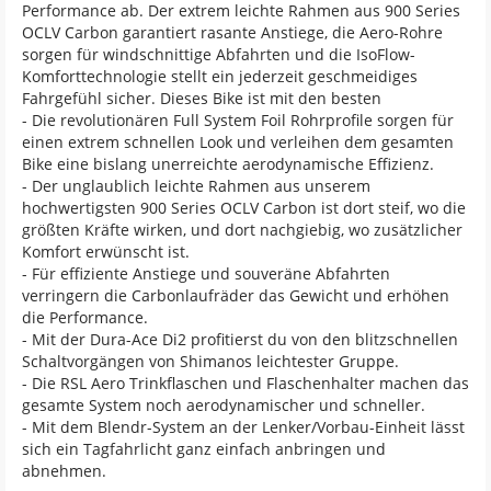
Performance ab. Der extrem leichte Rahmen aus 900 Series
OCLV Carbon garantiert rasante Anstiege, die Aero-Rohre
sorgen für windschnittige Abfahrten und die IsoFlow-
Komforttechnologie stellt ein jederzeit geschmeidiges
Fahrgefühl sicher. Dieses Bike ist mit den besten
- Die revolutionären Full System Foil Rohrprofile sorgen für
einen extrem schnellen Look und verleihen dem gesamten
Bike eine bislang unerreichte aerodynamische Effizienz.
- Der unglaublich leichte Rahmen aus unserem
hochwertigsten 900 Series OCLV Carbon ist dort steif, wo die
größten Kräfte wirken, und dort nachgiebig, wo zusätzlicher
Komfort erwünscht ist.
- Für effiziente Anstiege und souveräne Abfahrten
verringern die Carbonlaufräder das Gewicht und erhöhen
die Performance.
- Mit der Dura-Ace Di2 profitierst du von den blitzschnellen
Schaltvorgängen von Shimanos leichtester Gruppe.
- Die RSL Aero Trinkflaschen und Flaschenhalter machen das
gesamte System noch aerodynamischer und schneller.
- Mit dem Blendr-System an der Lenker/Vorbau-Einheit lässt
sich ein Tagfahrlicht ganz einfach anbringen und
abnehmen.