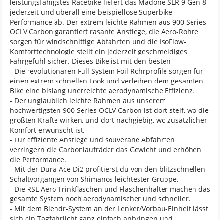
leistungsfähigstes Racebike liefert das Madone SLR 9 Gen 8
jederzeit und überall eine beispiellose Superbike-
Performance ab. Der extrem leichte Rahmen aus 900 Series
OCLV Carbon garantiert rasante Anstiege, die Aero-Rohre
sorgen für windschnittige Abfahrten und die IsoFlow-
Komforttechnologie stellt ein jederzeit geschmeidiges
Fahrgefühl sicher. Dieses Bike ist mit den besten
- Die revolutionären Full System Foil Rohrprofile sorgen für
einen extrem schnellen Look und verleihen dem gesamten
Bike eine bislang unerreichte aerodynamische Effizienz.
- Der unglaublich leichte Rahmen aus unserem
hochwertigsten 900 Series OCLV Carbon ist dort steif, wo die
größten Kräfte wirken, und dort nachgiebig, wo zusätzlicher
Komfort erwünscht ist.
- Für effiziente Anstiege und souveräne Abfahrten
verringern die Carbonlaufräder das Gewicht und erhöhen
die Performance.
- Mit der Dura-Ace Di2 profitierst du von den blitzschnellen
Schaltvorgängen von Shimanos leichtester Gruppe.
- Die RSL Aero Trinkflaschen und Flaschenhalter machen das
gesamte System noch aerodynamischer und schneller.
- Mit dem Blendr-System an der Lenker/Vorbau-Einheit lässt
sich ein Tagfahrlicht ganz einfach anbringen und