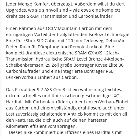
jeder Menge Komfort überzeugt. Außerdem willst du dort
Upgrades, wo sie sinnvoll sind – wie etwa eine komplett
drahtlose SRAM Transmission und Carbonlaufräder.
Einen Rahmen aus OCLV Mountain Carbon mit dem
einzigartigen Vorteil der trailglättenden IsoBow-Technologie.
Eine RockShox SID Gabel mit 120 mm Federweg, DebonAir
Feder, Rush RL Dämpfung und Remote-Lockout. Eine
komplett drahtlose elektronische SRAM GX AXS 12fach-
Transmission, hydraulische SRAM Level Bronze 4-Kolben-
Scheibenbremsen, 29 Zoll große Bontrager Kovee Elite 30
Carbonlaufräder und eine integrierte Bontrager RSL
Lenker/Vorbau-Einheit aus Carbon.
Das Procaliber 9.7 AXS Gen 3 ist ein wahnsinnig leichtes,
extrem schnelles und überraschend geschmeidiges XC-
Hardtail. Mit Carbonlaufrädern, einer Lenker/Vorbau-Einheit
aus Carbon und einem vollständig drahtlosen, auch unter
Last zuverlässig schaltendem Antrieb kommt es mit den all
den Features, die dich auch auf deinen härtesten
Kilometern effizient voranbringen.
- Dieses Bike kombiniert die Effizienz eines Hardtails mit