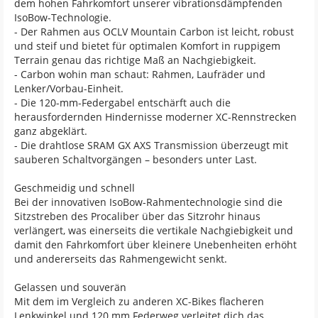
dem hohen Fahrkomfort unserer vibrationsdämpfenden
IsoBow-Technologie.
- Der Rahmen aus OCLV Mountain Carbon ist leicht, robust
und steif und bietet für optimalen Komfort in ruppigem
Terrain genau das richtige Maß an Nachgiebigkeit.
- Carbon wohin man schaut: Rahmen, Laufräder und
Lenker/Vorbau-Einheit.
- Die 120-mm-Federgabel entschärft auch die
herausfordernden Hindernisse moderner XC-Rennstrecken
ganz abgeklärt.
- Die drahtlose SRAM GX AXS Transmission überzeugt mit
sauberen Schaltvorgängen – besonders unter Last.
Geschmeidig und schnell
Bei der innovativen IsoBow-Rahmentechnologie sind die
Sitzstreben des Procaliber über das Sitzrohr hinaus
verlängert, was einerseits die vertikale Nachgiebigkeit und
damit den Fahrkomfort über kleinere Unebenheiten erhöht
und andererseits das Rahmengewicht senkt.
Gelassen und souverän
Mit dem im Vergleich zu anderen XC-Bikes flacheren
Lenkwinkel und 120 mm Federweg verleitet dich das