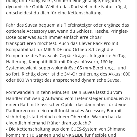
bullig und klobig wirkt, sondern eine gefällige, elegante,
dynamische Optik. Weil du das Rad viel in die Natur trägst,
entscheidest du dich für eine Kettenschaltung.
Fahr das Suvea bequem als Tiefeinsteiger oder ergänze das
optionale Accessory Bar, wenn du Schloss, Tasche, Pringles-
Dose oder was auch immer einfach erreichbar
transportieren möchtest. Auch das Clever Rack Pro mit
Kompatibiltiät für MIK SIDE und Ortlieb 3.1 zeigt die
Kompetenz des Suvea als Gepäckträger. Integrierte AirTag-
Halterung, Kompatibilität mit Ringschlössern, 160 kg
Systemgewicht, super-voluminöse 65 mm-Bereifung... und
so fort. Richtig clever ist die 3/4-Orientierung des Akkus: 600
oder 800 Wh trägt das ansprechend dynamische Suvea.
Formwandeln in zehn Minuten: Dein Suvea lässt du vom
Händler mit wenig Aufwand vom Tiefeinsteiger umbauen zu
einem Rad mit klassischer Optik - das dann aber für deine
Radtouren noch ein multifunktionales Accessory Bar mit
sich bringt statt einfach einem Oberrohr. Warum hat da
eigentlich niemand früher dran gedacht?
- Die Kettenschaltung aus dem CUES-System von Shimano
kommt mit 10 Gängen und LINKGLIDE für flexible und