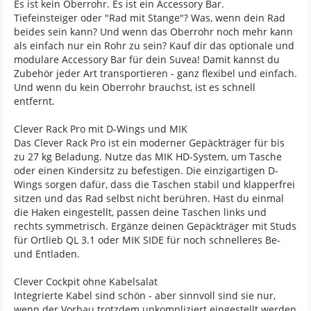
Es ist kein Oberrohr. Es ist ein Accessory Bar.
Tiefeinsteiger oder "Rad mit Stange"? Was, wenn dein Rad
beides sein kann? Und wenn das Oberrohr noch mehr kann
als einfach nur ein Rohr zu sein? Kauf dir das optionale und
modulare Accessory Bar für dein Suvea! Damit kannst du
Zubehör jeder Art transportieren - ganz flexibel und einfach.
Und wenn du kein Oberrohr brauchst, ist es schnell
entfernt.
Clever Rack Pro mit D-Wings und MIK
Das Clever Rack Pro ist ein moderner Gepäckträger für bis
zu 27 kg Beladung. Nutze das MIK HD-System, um Tasche
oder einen Kindersitz zu befestigen. Die einzigartigen D-
Wings sorgen dafür, dass die Taschen stabil und klapperfrei
sitzen und das Rad selbst nicht berühren. Hast du einmal
die Haken eingestellt, passen deine Taschen links und
rechts symmetrisch. Ergänze deinen Gepäckträger mit Studs
für Ortlieb QL 3.1 oder MIK SIDE für noch schnelleres Be-
und Entladen.
Clever Cockpit ohne Kabelsalat
Integrierte Kabel sind schön - aber sinnvoll sind sie nur,
wenn der Vorbau trotzdem unkompliziert eingestellt werden