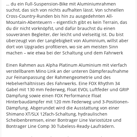
… du ein Full-Suspension-Bike mit Aluminiumrahmen
suchst, das sich von nichts aufhalten lässt. Von schnellen
Cross-Country-Runden bis hin zu ausgedehnten All-
Mountain-Abenteuern – eigentlich gibt es kein Terrain, das
du dir nicht vorknöpfst, und dafür brauchst du einen
souveränen Begleiter, der leicht und vielseitig ist. Du bist
überzeugt von der Langlebigkeit von Aluminium, willst aber
dort von Upgrades profitieren, wo sie am meisten Sinn
machen – wie etwa bei der Schaltung und dem Fahrwerk
Einen Rahmen aus Alpha Platinum Aluminium mit vierfach
verstellbarem Mino Link an der unteren Dämpferaufnahme
zur Feinanpassung der Rahmengeometrie und des
Hebelverhältnisses des Fahrwerks. Eine FOX Rhythm 34
Gabel mit 130 mm Federweg, Float EVOL Luftfeder und GRIP
Dämpfung sowie einen FOX Performance Float
Hinterbaudämpfer mit 120 mm Federweg und 3-Positionen-
Dämpfung. Abgerundet wird die Ausstattung von einer
Shimano XT/SLX 12fach-Schaltung, hydraulischen
Scheibenbremsen, einer Bontrager Line Variostütze und
Bontrager Line Comp 30 Tubeless-Ready-Laufrädern.