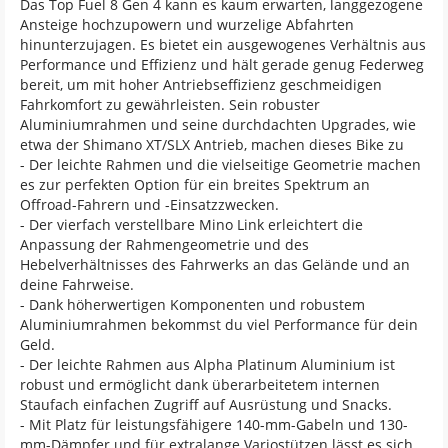
Das Top Fuel 8 Gen 4 kann es kaum erwarten, langgezogene
Ansteige hochzupowern und wurzelige Abfahrten
hinunterzujagen. Es bietet ein ausgewogenes Verhältnis aus
Performance und Effizienz und hält gerade genug Federweg
bereit, um mit hoher Antriebseffizienz geschmeidigen
Fahrkomfort zu gewährleisten. Sein robuster
Aluminiumrahmen und seine durchdachten Upgrades, wie
etwa der Shimano XT/SLX Antrieb, machen dieses Bike zu
- Der leichte Rahmen und die vielseitige Geometrie machen
es zur perfekten Option für ein breites Spektrum an
Offroad-Fahrern und -Einsatzzwecken.
- Der vierfach verstellbare Mino Link erleichtert die
Anpassung der Rahmengeometrie und des
Hebelverhältnisses des Fahrwerks an das Gelände und an
deine Fahrweise.
- Dank höherwertigen Komponenten und robustem
Aluminiumrahmen bekommst du viel Performance für dein
Geld.
- Der leichte Rahmen aus Alpha Platinum Aluminium ist
robust und ermöglicht dank überarbeitetem internen
Staufach einfachen Zugriff auf Ausrüstung und Snacks.
- Mit Platz für leistungsfähigere 140-mm-Gabeln und 130-
mm-Dämpfer und für extralange Variostützen lässt es sich