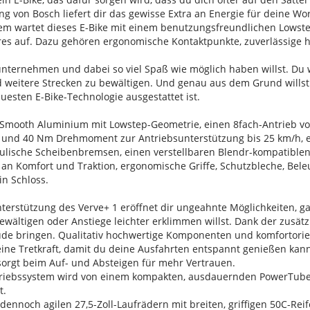
ung von Bosch liefert dir das gewisse Extra an Energie für deine W
em wartet dieses E-Bike mit einem benutzungsfreundlichen Lowst
ures auf. Dazu gehören ergonomische Kontaktpunkte, zuverlässige
ternehmen und dabei so viel Spaß wie möglich haben willst. Du wei
d weitere Strecken zu bewältigen. Und genau aus dem Grund willst 
euesten E-Bike-Technologie ausgestattet ist.
mooth Aluminium mit Lowstep-Geometrie, einen 8fach-Antrieb vo
 und 40 Nm Drehmoment zur Antriebsunterstützung bis 25 km/h, e
ische Scheibenbremsen, einen verstellbaren Blendr-kompatiblen V
 an Komfort und Traktion, ergonomische Griffe, Schutzbleche, Bel
in Schloss.
nterstützung des Verve+ 1 eröffnet dir ungeahnte Möglichkeiten, g
ewältigen oder Anstiege leichter erklimmen willst. Dank der zusätzl
e bringen. Qualitativ hochwertige Komponenten und komfortorient
deine Tretkraft, damit du deine Ausfahrten entspannt genießen kann
sorgt beim Auf- und Absteigen für mehr Vertrauen.
ntriebssystem wird von einem kompakten, ausdauernden PowerTube
t.
d dennoch agilen 27,5-Zoll-Laufrädern mit breiten, griffigen 50C-Re