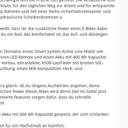
orkouts, für den täglichen Weg zur Arbeit und für entspannte
ep-Rahmen und mit einer Reihe sicherheitsrelevanter und
 hydraulische Scheibenbremsen u
ßt, dass dir die zusätzliche Power eines E-Bikes dabei
du ein Rad, das komfortabel ist, das Auf- und Absteigen
n Shimano, einen Smart System Active Line-Motor von
inen LED Remote und einen Akku mit 400 Wh Kapazität.
orbau, extrastabile, 650B-Laufräder mit breiten 50C-
euchtung, einen MIK-kompatiblen Heck- und -
anz gleich, ob du längere Ausfahrten angehen, deine
ichen Power dieses Bikes wird deine Zeit im Sattel jetzt
ierte Features sorgen dafür, dass du schnelle
st.
-Akku mit 400 Wh Kapazität gespeist, der zum schlanken
ifen für ein Höchstmaß an Komfort.