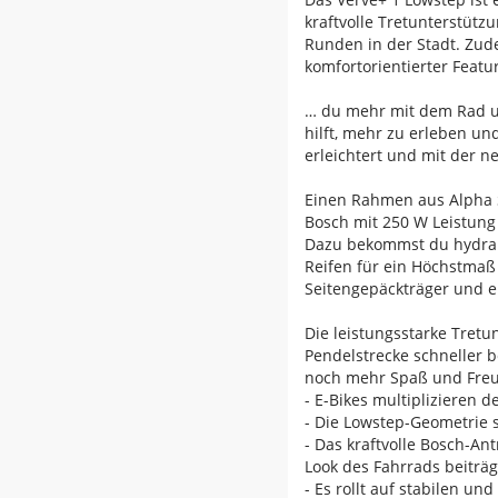
kraftvolle Tretunterstütz
Runden in der Stadt. Zud
komfortorientierter Feat
… du mehr mit dem Rad un
hilft, mehr zu erleben un
erleichtert und mit der n
Einen Rahmen aus Alpha S
Bosch mit 250 W Leistung
Dazu bekommst du hydraul
Reifen für ein Höchstmaß
Seitengepäckträger und e
Die leistungsstarke Tretu
Pendelstrecke schneller b
noch mehr Spaß und Freud
- E-Bikes multiplizieren 
- Die Lowstep-Geometrie 
- Das kraftvolle Bosch-A
Look des Fahrrads beiträg
- Es rollt auf stabilen un