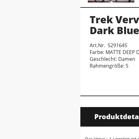
Trek Verv
Dark Blu
Art.Nr. 5291645
Farbe: MATTE DEEP 
Geschlecht: Damen
Rahmengröße: S
Produktdeta
Das Verve+ 1 Lowstep ist e