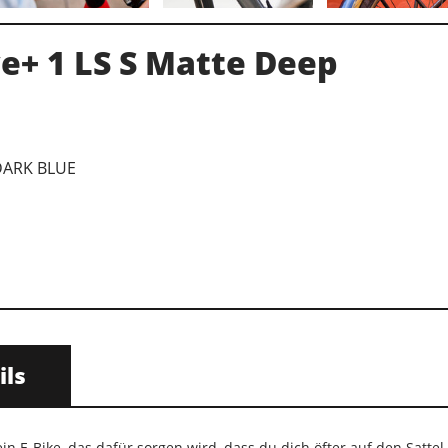
e+ 1 LS S Matte Deep
e
DARK BLUE
ils
in E-Bike, das dafür sorgen wird, dass du dich öfter auf den Sattel