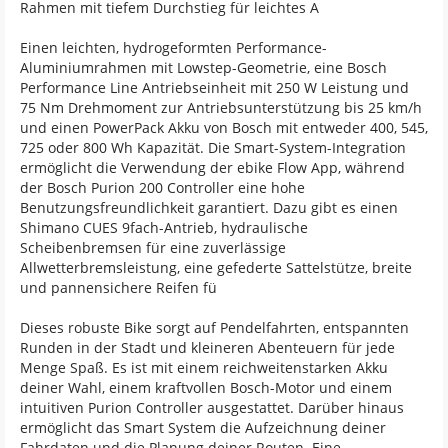
Rahmen mit tiefem Durchstieg für leichtes A
Einen leichten, hydrogeformten Performance-
Aluminiumrahmen mit Lowstep-Geometrie, eine Bosch
Performance Line Antriebseinheit mit 250 W Leistung und
75 Nm Drehmoment zur Antriebsunterstützung bis 25 km/h
und einen PowerPack Akku von Bosch mit entweder 400, 545,
725 oder 800 Wh Kapazität. Die Smart-System-Integration
ermöglicht die Verwendung der ebike Flow App, während
der Bosch Purion 200 Controller eine hohe
Benutzungsfreundlichkeit garantiert. Dazu gibt es einen
Shimano CUES 9fach-Antrieb, hydraulische
Scheibenbremsen für eine zuverlässige
Allwetterbremsleistung, eine gefederte Sattelstütze, breite
und pannensichere Reifen fü
Dieses robuste Bike sorgt auf Pendelfahrten, entspannten
Runden in der Stadt und kleineren Abenteuern für jede
Menge Spaß. Es ist mit einem reichweitenstarken Akku
deiner Wahl, einem kraftvollen Bosch-Motor und einem
intuitiven Purion Controller ausgestattet. Darüber hinaus
ermöglicht das Smart System die Aufzeichnung deiner
Fahrdaten und die Planung deiner Routen. Eine