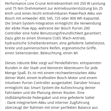
Performance Line Cruise Antriebseinheit mit 250 W Leistung
und 75 Nm Drehmoment zur Antriebsunterstützung bis 25
km/h und einen leicht entnehmbaren PowerPack Akku von
Bosch mit entweder 400, 545, 725 oder 800 Wh Kapazität.
Die Smart-System-Integration ermöglicht die Verwendung
der ebike Flow App, während der Bosch Purion 200
Controller eine hohe Benutzungsfreundlichkeit garantiert.
Dazu gibt es einen Shimano CUES 9fach-Antrieb,
hydraulische Scheibenbremsen, eine gefederte Sattelstütze,
breite und pannensichere Reifen, ergonomische Griffe,
einen Seitenständer, Beleuchtung, einen MI
Dieses robuste Bike sorgt auf Pendelfahrten, entspannten
Runden in der Stadt und kleineren Abenteuern für jede
Menge Spaß. Es ist mit einem reichweitenstarken Akku
deiner Wahl, einem kraftvollen Bosch-Motor und einem
intuitiven Purion Controller ausgestattet. Darüber hinaus
ermöglicht das Smart System die Aufzeichnung deiner
Fahrdaten und die Planung deiner Routen. Eine
stoßdämpfende Federgabel und eine gefederte Sattel
- Dank integriertem Akku und interner Zugführung
überzeugt der Rahmen mit einer perfekten Balance aus