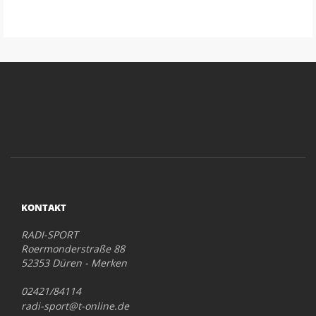
KONTAKT
RADI-SPORT
Roermonderstraße 88
52353 Düren - Merken
02421/84114
radi-sport@t-online.de