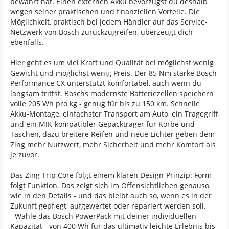
bewährt hat. Einen externen Akku bevorzugst du deshalb
wegen seiner praktischen und finanziellen Vorteile. Die
Möglichkeit, praktisch bei jedem Händler auf das Service-
Netzwerk von Bosch zurückzugreifen, überzeugt dich
ebenfalls.
Hier geht es um viel Kraft und Qualität bei möglichst wenig
Gewicht und möglichst wenig Preis. Der 85 Nm starke Bosch
Performance CX unterstützt komfortabel, auch wenn du
langsam trittst. Boschs modernste Batteriezellen speichern
volle 205 Wh pro kg - genug für bis zu 150 km. Schnelle
Akku-Montage, einfachster Transport am Auto, ein Tragegriff
und ein MIK-kompatibler Gepäckträger für Körbe und
Taschen, dazu breitere Reifen und neue Lichter geben dem
Zing mehr Nutzwert, mehr Sicherheit und mehr Komfort als
je zuvor.
Das Zing Trip Core folgt einem klaren Design-Prinzip: Form
folgt Funktion. Das zeigt sich im Offensichtlichen genauso
wie in den Details - und das bleibt auch so, wenn es in der
Zukunft gepflegt, aufgewertet oder repariert werden soll.
- Wähle das Bosch PowerPack mit deiner individuellen
Kapazität - von 400 Wh für das ultimativ leichte Erlebnis bis